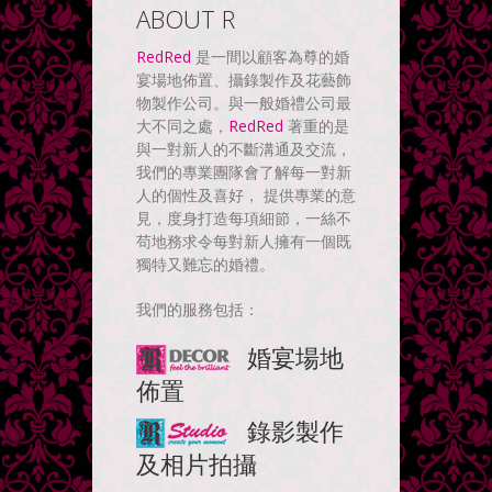
ABOUT R
RedRed
是一間以顧客為尊的婚
宴場地佈置、攝錄製作及花藝飾
物製作公司。與一般婚禮公司最
大不同之處，
RedRed
著重的是
與一對新人的不斷溝通及交流，
我們的專業團隊會了解每一對新
人的個性及喜好， 提供專業的意
見，度身打造每項細節，一絲不
苟地務求令每對新人擁有一個既
獨特又難忘的婚禮。
我們的服務包括：
婚宴場地
佈置
錄影製作
及相片拍攝