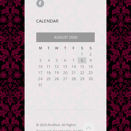
CALENDAR
AUGUST 2026
M
T
W
T
F
S
S
1
2
3
4
5
6
7
8
9
10
11
12
13
14
15
16
17
18
19
20
21
22
23
24
25
26
27
28
29
30
31
© 2026 RedRed. All Rights
Reserved. Designed by
RedRed