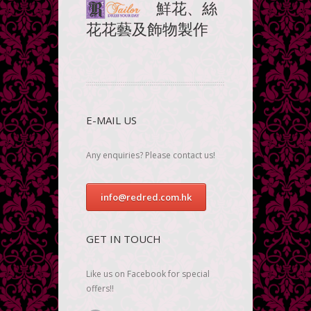
鮮花、絲
花花藝及飾物製作
E-MAIL US
Any enquiries? Please contact us!
info@redred.com.hk
GET IN TOUCH
Like us on Facebook for special
offers!!